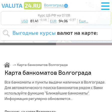
Волгоград
Курс ЦБ РФ на 07.08:
+0.48
+0.87
USD
81.41
EUR
94.06
Еще...
Выгодные курсы
валют на карте:
Выберите
USD
EUR
валюту
:
Введите
курс от
:
Карта банкоматов Волгограда
Выберите
Карта банкоматов Волгограда
Продать
Купить
действие
:
Все банкоматы и пункты выдачи наличных в Волгограде.
Поиск
Для автоматического поиска банкоматов рядом с Вами
используйте функцию "Ближайшие банкоматы".
Информация регулярно обновляется...
Показать на карте Волгограда: