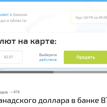
алют
в банках
Курс ЦБ РФ на 08.08
да и области
лют на карте:
Выберите
Продать
действие
:
граде
ВТБ
анадского доллара в банке В