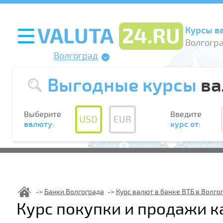
Курсы в
Волгогра
Волгоград
Выгодные курсы
ва
Выберите
Введите
USD
EUR
валюту
:
курс от
:
Банки Волгограда
Курс валют в банке ВТБ в Волго
Курс покупки и продажи к