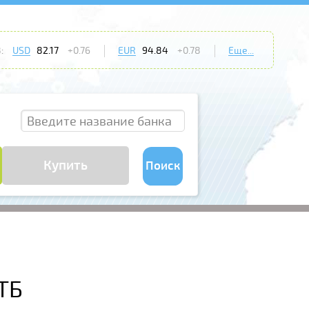
:
USD
82.17
+0.76
EUR
94.84
+0.78
Еще...
Купить
Поиск
ТБ